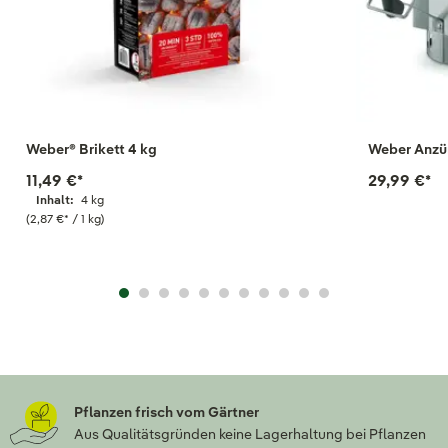
Weber® Brikett 4 kg
Weber Anzü
11,49 €
*
29,99 €
*
Inhalt:
4 kg
(2,87 €
*
/ 1 kg)
Pflanzen frisch vom Gärtner
Aus Qualitätsgründen keine Lagerhaltung bei Pflanzen