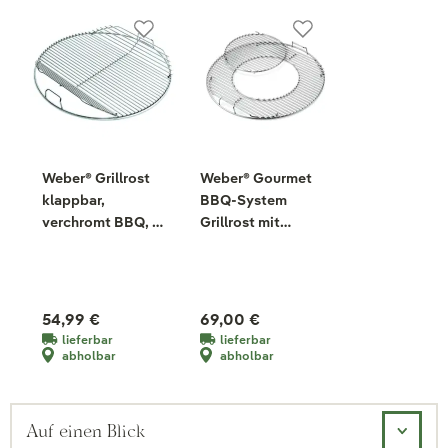
Weber® Grillrost
Weber® Gourmet
klappbar,
BBQ-System
verchromt BBQ, 57
Grillrost mit
cm
Grillrosteinsatz, 57
cm
54,99 €
69,00 €
lieferbar
lieferbar
abholbar
abholbar
Auf einen Blick