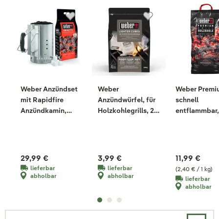
Weber Anzündset
Weber
Weber Premi
mit Rapidfire
Anzündwürfel, für
schnell
Anzündkamin,
Holzkohlegrills, 22
entflammbar,
Briketts & 6
Stück
intensive Hit
Anzündwürfel
29,99 €
3,99 €
11,99 €
lieferbar
lieferbar
(2,40 € / 1 kg)
abholbar
abholbar
lieferbar
abholbar