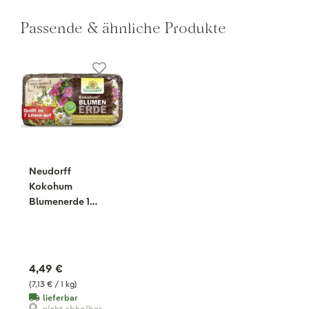
Passende & ähnliche Produkte
Neudorff
Kokohum
Blumenerde 1
Brikett, 630 g
4,49 €
(7,13 € / 1 kg)
lieferbar
nicht abholbar