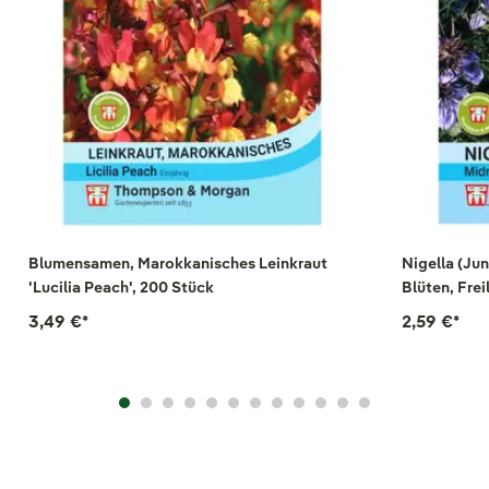
Blumensamen, Marokkanisches Leinkraut
Nigella (Jun
'Lucilia Peach', 200 Stück
Blüten, Fre
3,49 €
*
2,59 €
*