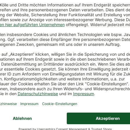
*
8,99 €
*