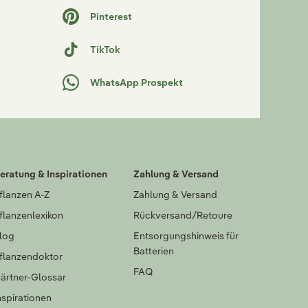
Pinterest
TikTok
WhatsApp Prospekt
eratung & Inspirationen
Zahlung & Versand
flanzen A-Z
Zahlung & Versand
flanzenlexikon
Rückversand/Retoure
log
Entsorgungshinweis für
Batterien
flanzendoktor
FAQ
ärtner-Glossar
nspirationen