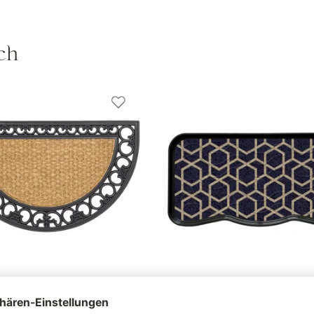
ch
kos Fußmatte mit
Fußmatte 'Utilty Tray Geo Lattic
nd, halbrund, 45x75 cm
anthrazit, 38 x 75 cm