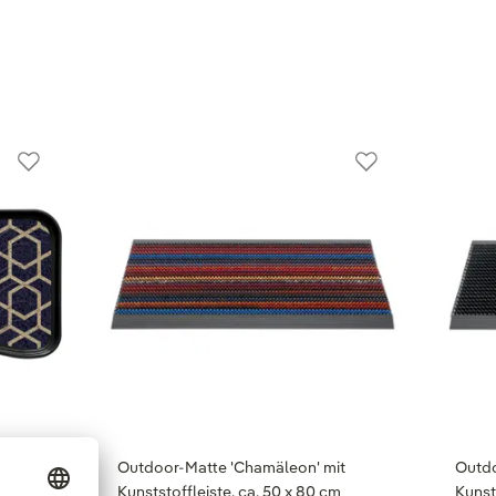
e',
Outdoor-Matte 'Chamäleon' mit
Outdo
Kunststoffleiste, ca. 50 x 80 cm
Kunst