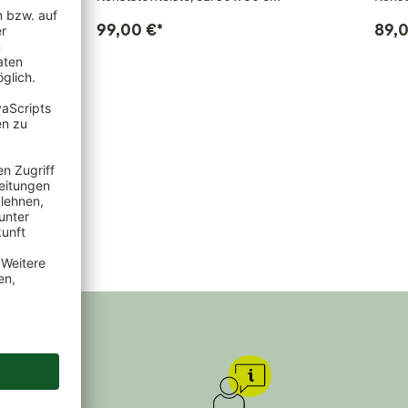
99,00 €
*
89,