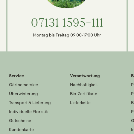
07131 1595-111
Montag bis Freitag 09:00-17:00 Uhr
Service
Verantwortung
B
Gärtnerservice
Nachhaltigkeit
P
Überwinterung
Bio-Zertifikate
P
Transport & Lieferung
Lieferkette
B
Individuelle Floristik
P
Gutscheine
G
Kundenkarte
I