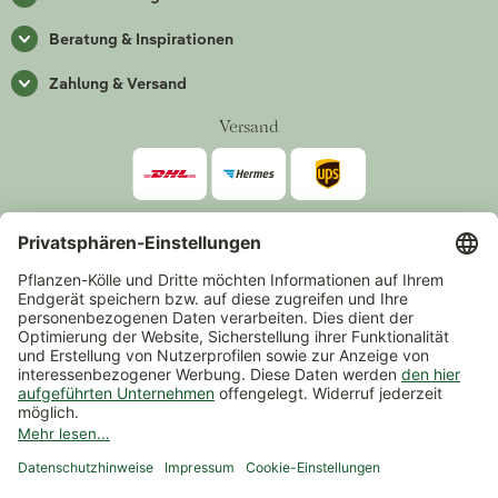
Beratung & Inspirationen
Zahlung & Versand
Versand
Zahlarten
*Alle Preise inkl. gesetzlicher Mehrwertsteuer zzgl.
Versand
.
Mindestbestellwert 14,90 €, ausgenommen sind Gutscheine und
Events.
Vertrag widerrufen