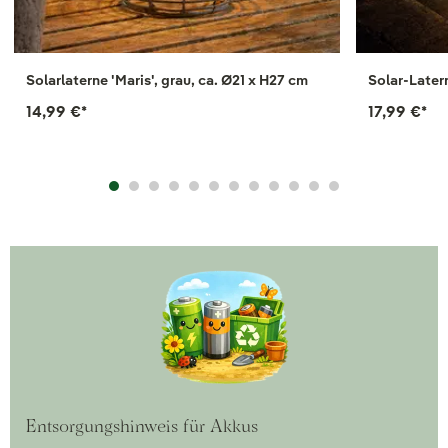
Solarlaterne 'Maris', grau, ca. Ø21 x H27 cm
Solar-Late
14,99 €
*
17,99 €
*
Entsorgungshinweis für Akkus