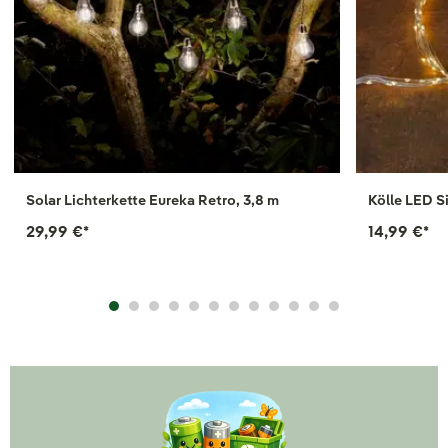
Solar Lichterkette Eureka Retro, 3,8 m
Kölle LED S
29,99 €
*
14,99 €
*