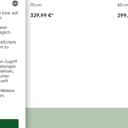
70 cm
60 c
1 Stück
 1 Stück)
329,99 €
*
299