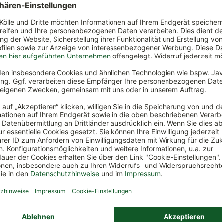
Inhalt:
19,99 €
*
(19,99 €
*
/
 €
*