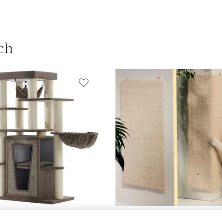
ch
 'Hital', braun, ca. 157 x 85 x
Silvio Design Katzen-Kratzeck