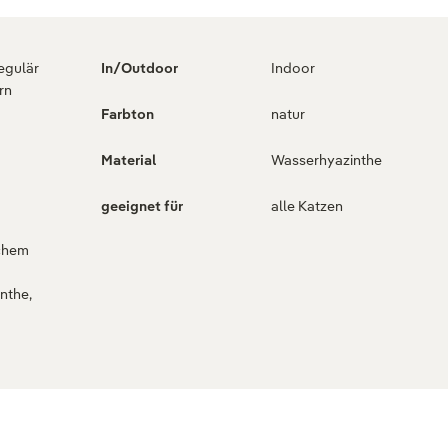
regulär
In/Outdoor
Indoor
rn
Farbton
natur
Material
Wasserhyazinthe
geeignet für
alle Katzen
ichem
nthe,