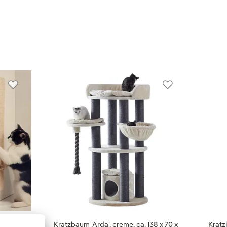
e natur
Kratzbaum 'Arda', creme, ca. 138 x 70 x
Kratzb