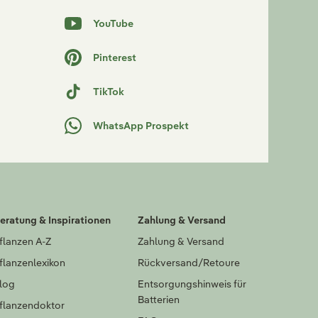
YouTube
Pinterest
TikTok
WhatsApp Prospekt
eratung & Inspirationen
Zahlung & Versand
flanzen A-Z
Zahlung & Versand
flanzenlexikon
Rückversand/Retoure
log
Entsorgungshinweis für
Batterien
flanzendoktor