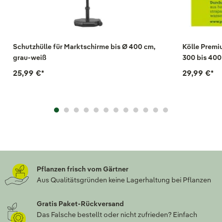
Schutzhülle für Marktschirme bis Ø 400 cm,
Kölle Premi
grau-weiß
300 bis 40
25,99 €
*
29,99 €
*
Pflanzen frisch vom Gärtner
Aus Qualitätsgründen keine Lagerhaltung bei Pflanzen
Gratis Paket-Rückversand
Das Falsche bestellt oder nicht zufrieden? Einfach