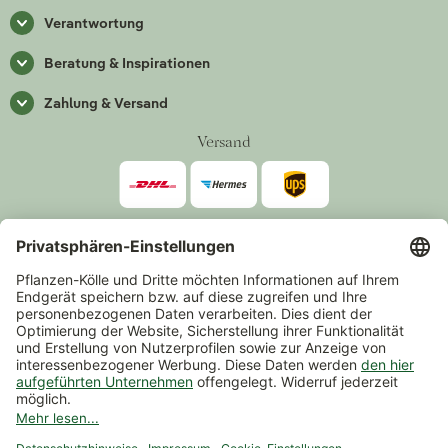
Verantwortung
Beratung & Inspirationen
Zahlung & Versand
Versand
Zahlarten
*Alle Preise inkl. gesetzlicher Mehrwertsteuer zzgl.
Versand
.
Mindestbestellwert 14,90 €, ausgenommen sind Gutscheine und
Events.
Vertrag widerrufen