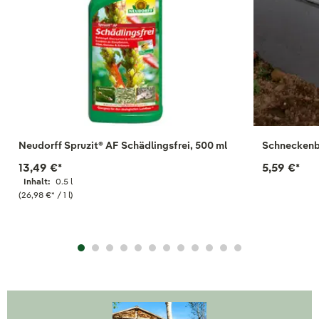
Neudorff Spruzit® AF Schädlingsfrei, 500 ml
Schneckenbl
13,49 €
*
5,59 €
*
Inhalt:
0.5 l
(26,98 €
*
/ 1 l)