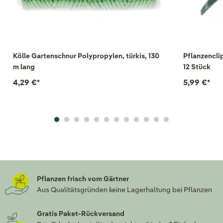
Kölle Gartenschnur Polypropylen, türkis, 130
Pflanzenclip
m lang
12 Stück
4,29 €
*
5,99 €
*
Pflanzen frisch vom Gärtner
Aus Qualitätsgründen keine Lagerhaltung bei Pflanzen
Gratis Paket-Rückversand