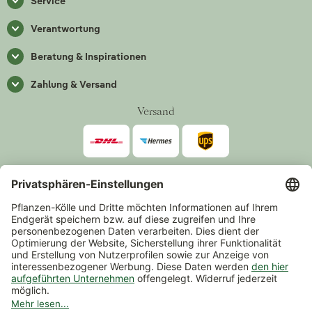
Service
Verantwortung
Beratung & Inspirationen
Zahlung & Versand
Versand
Zahlarten
*Alle Preise inkl. gesetzlicher Mehrwertsteuer zzgl.
Versand
.
Mindestbestellwert 14,90 €, ausgenommen sind Gutscheine und
Events.