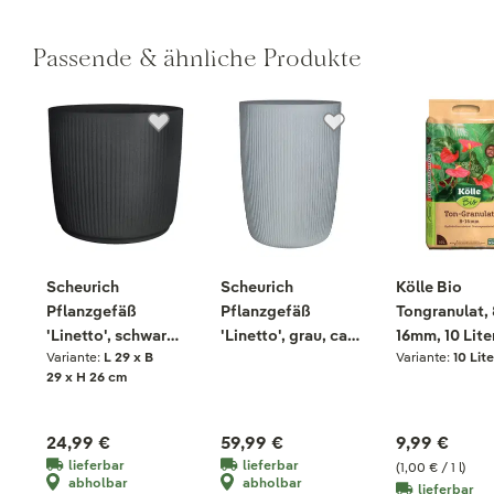
Passende & ähnliche Produkte
Scheurich
Scheurich
Kölle Bio
Pflanzgefäß
Pflanzgefäß
Tongranulat, 
'Linetto', schwarz,
'Linetto', grau, ca.
16mm, 10 Lite
Variante:
L 29 x B
Variante:
10 Lite
ca. Ø 29 x H 26 cm
Ø 39 x H 54 cm
29 x H 26 cm
24,99 €
59,99 €
9,99 €
lieferbar
lieferbar
(1,00 € / 1 l)
abholbar
abholbar
lieferbar