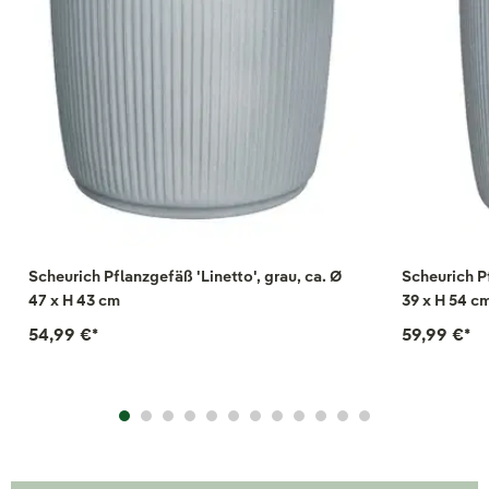
Scheurich Pflanzgefäß 'Linetto', grau, ca. Ø
Scheurich Pf
47 x H 43 cm
39 x H 54 c
54,99 €
*
59,99 €
*