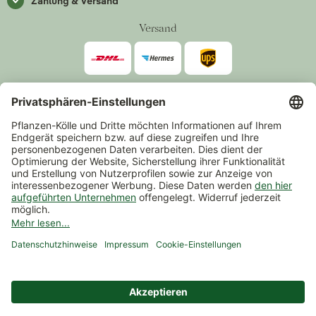
Zahlung & Versand
Versand
Zahlarten
*Alle Preise inkl. gesetzlicher Mehrwertsteuer zzgl.
Versand
.
Mindestbestellwert 14,90 €, ausgenommen sind Gutscheine und
Events.
Vertrag widerrufen
© 2026 Pflanzen-Kölle Gartencenter GmbH & Co. KG
AGB
Widerrufsrecht
Datenschutz
Impressum