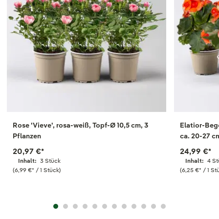
Rose 'Vieve', rosa-weiß, Topf-Ø 10,5 cm, 3
Elatior-Beg
Pflanzen
ca. 20-27 c
20,97 €
*
24,99 €
*
Inhalt:
3 Stück
Inhalt:
4 S
(6,99 €
*
/ 1 Stück)
(6,25 €
*
/ 1 St