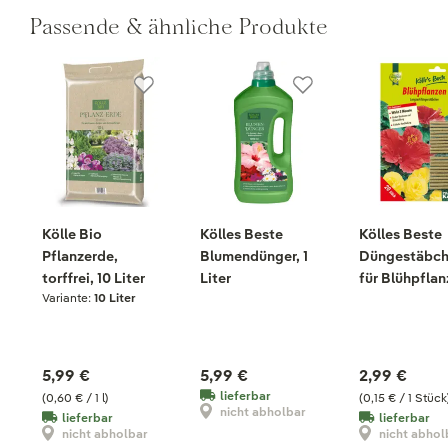
Passende & ähnliche Produkte
Kölle Bio
Kölles Beste
Kölles Beste
Pflanzerde,
Blumendünger, 1
Düngestäbc
torffrei, 10 Liter
Liter
für Blühpflan
Variante:
10 Liter
20 Stück
5,99 €
5,99 €
2,99 €
lieferbar
(0,60 € / 1 l)
(0,15 € / 1 Stück
nicht abholbar
lieferbar
lieferbar
nicht abholbar
nicht abhol