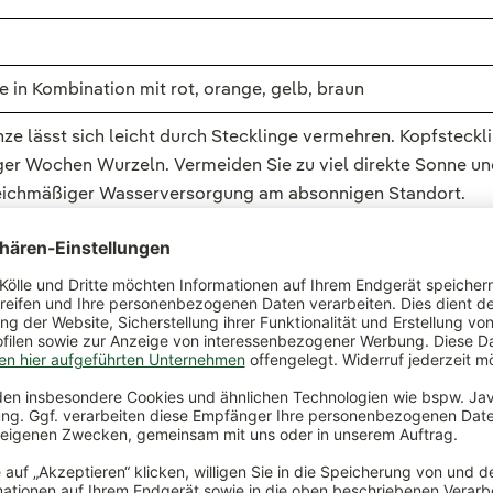
 in Kombination mit rot, orange, gelb, braun
e lässt sich leicht durch Stecklinge vermehren. Kopfsteckli
ger Wochen Wurzeln. Vermeiden Sie zu viel direkte Sonne un
ichmäßiger Wasserversorgung am absonnigen Standort.
anzen
bekannt. Mit einer unendlichen Vielzahl an Blattzeich
nesseln Stecklinge machen und so immer wieder junge Pflanz
ive
Strukturpflanze
in den Garten oder Balkonkästen. Ob in
g
als Coleus bezeichnete Art ist äußerst dekorativ und pflegel
penblütler Coleus ist nicht mit der Brennnessel verwandt, h