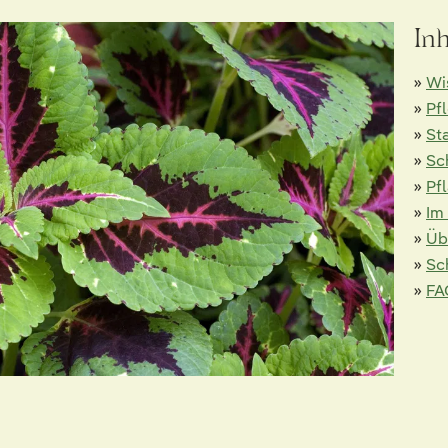
In
»
Wi
»
Pf
»
St
»
Sc
»
Pf
»
Im
»
Üb
»
Sc
»
FA