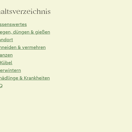
haltsverzeichnis
ssenswertes
legen, düngen & gießen
andort
hneiden & vermehren
lanzen
 Kübel
erwintern
hädlinge & Krankheiten
Q