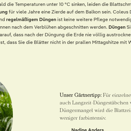
ld die Temperaturen unter 10 °C sinken, leiden die Blattsch
rung
für viele Jahre eine Zierde auf dem Balkon sein. Coleus 
nd
regelmäßigem Düngen
ist keine weitere Pflege notwendig
können nach dem Verblühen abgeschnitten werden.
Düngen
S
darauf, dass nach der Düngung die Erde nie völlig austrockne
ist, dass Sie die Blätter nicht in der prallen Mittagshitze mit
Unser Gärtnertipp:
Für einzelne
auch Langzeit-Düngestäbchen 
Düngermangel wird die Blattze
weniger farbintensiv.
Nadine Anders