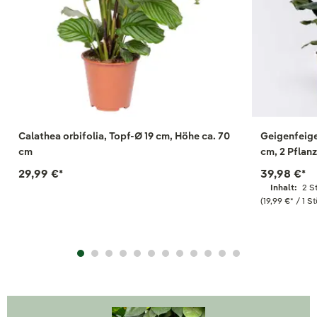
Calathea orbifolia, Topf-Ø 19 cm, Höhe ca. 70
Geigenfeige
cm
cm, 2 Pflan
29,99 €
*
39,98 €
*
Inhalt:
2 S
(19,99 €
*
/ 1 St