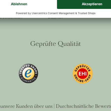
ückversand
Kauf auf Rechnung
Sichere Zah
lt oder nicht
Bestellen, freuen, dann erst
Ihre Sicherh
zurückschicken
bezahlen
Geprüfte Qualität
unsere Kunden über uns | Durchschnittliche Bewert