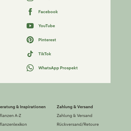
Facebook
YouTube
Pinterest
TikTok
WhatsApp Prospekt
eratung & Inspirationen
Zahlung & Versand
flanzen A-Z
Zahlung & Versand
flanzenlexikon
Rückversand/Retoure