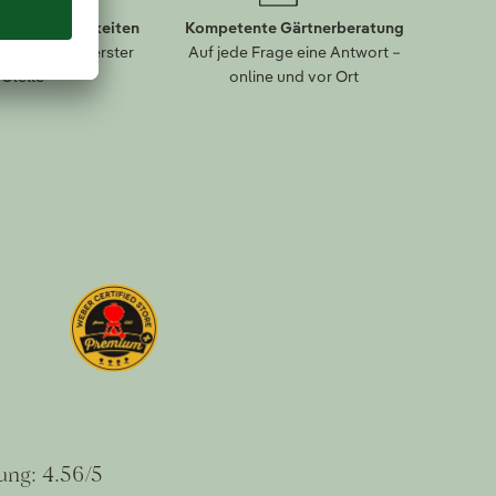
lungsmöglichkeiten
Kompetente Gärtnerberatung
eit kommt an erster
Auf jede Frage eine Antwort –
Stelle
online und vor Ort
ung: 4.56/5