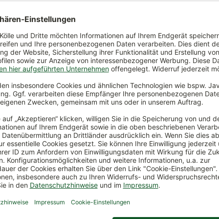
*
12,99 €
*