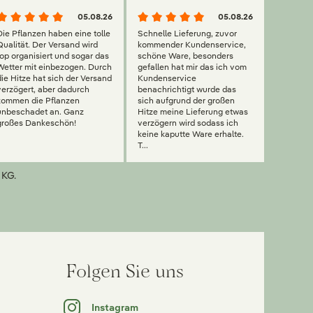
05.08.26
05.08.26
Die Pflanzen haben eine tolle
Schnelle Lieferung, zuvor
Qualität. Der Versand wird
kommender Kundenservice,
top organisiert und sogar das
schöne Ware, besonders
Wetter mit einbezogen. Durch
gefallen hat mir das ich vom
die Hitze hat sich der Versand
Kundenservice
verzögert, aber dadurch
benachrichtigt wurde das
kommen die Pflanzen
sich aufgrund der großen
unbeschadet an. Ganz
Hitze meine Lieferung etwas
großes Dankeschön!
verzögern wird sodass ich
keine kaputte Ware erhalte.
T...
 KG.
Folgen Sie uns
Instagram