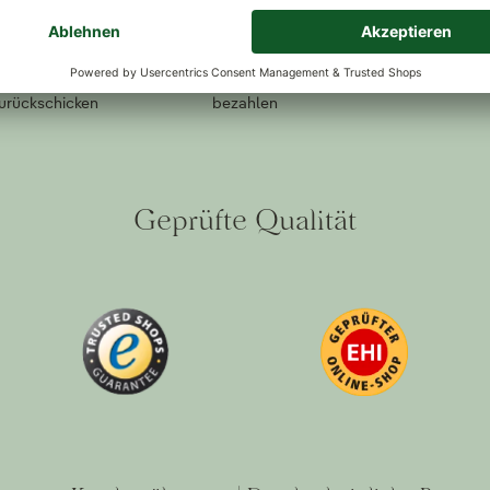
ückversand
Kauf auf Rechnung
Sichere Zah
lt oder nicht
Bestellen, freuen, dann erst
Ihre Sicherh
zurückschicken
bezahlen
Geprüfte Qualität