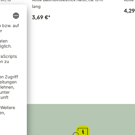
lang
4,29
3,69 €
*