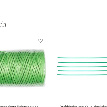
ch
rtenschnur Polypropylen,
Drehbinder von Kölle, dunkelgr