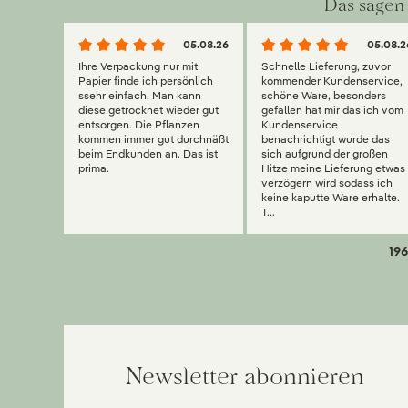
Das sagen 
05.08.26
05.08.2
Ihre Verpackung nur mit
Schnelle Lieferung, zuvor
Papier finde ich persönlich
kommender Kundenservice,
ssehr einfach. Man kann
schöne Ware, besonders
diese getrocknet wieder gut
gefallen hat mir das ich vom
entsorgen. Die Pflanzen
Kundenservice
kommen immer gut durchnäßt
benachrichtigt wurde das
beim Endkunden an. Das ist
sich aufgrund der großen
prima.
Hitze meine Lieferung etwas
verzögern wird sodass ich
keine kaputte Ware erhalte.
T...
196
Newsletter abonnieren