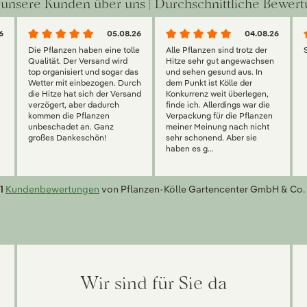
unsere Kunden über uns | Durchschnittliche Bewert
6
05.08.26
04.08.26
Die Pflanzen haben eine tolle
Alle Pflanzen sind trotz der
Qualität. Der Versand wird
Hitze sehr gut angewachsen
top organisiert und sogar das
und sehen gesund aus. In
Wetter mit einbezogen. Durch
dem Punkt ist Kölle der
die Hitze hat sich der Versand
Konkurrenz weit überlegen,
verzögert, aber dadurch
finde ich. Allerdings war die
kommen die Pflanzen
Verpackung für die Pflanzen
unbeschadet an. Ganz
meiner Meinung nach nicht
großes Dankeschön!
sehr schonend. Aber sie
haben es g...
1
Kundenbewertungen
von Pflanzen-Kölle Gartencenter GmbH & Co. 
Wir sind für Sie da