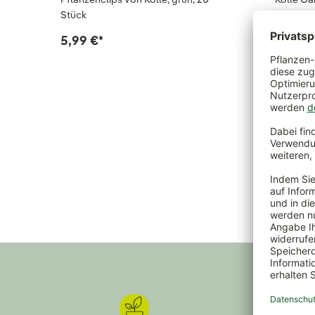
Stück
türkis, 1
5,99 €
*
4,29 €