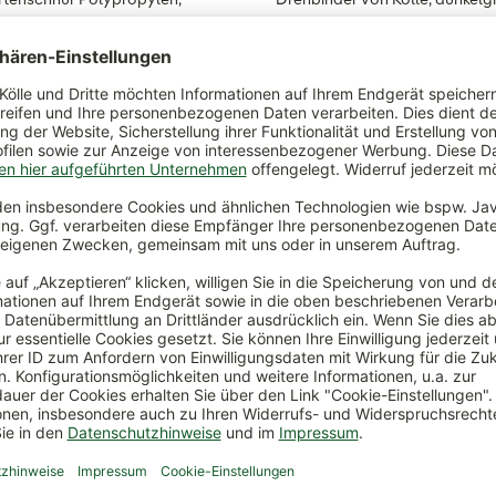
30 m lang
cm lang, 200 Stück
*
4,49 €
*