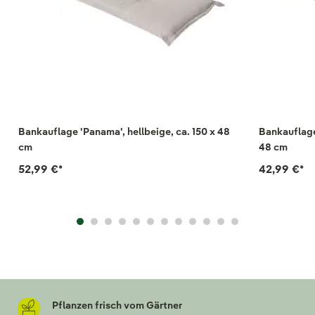
Bankauflage 'Panama', hellbeige, ca. 150 x 48
Bankauflage
cm
48 cm
52,99 €
*
42,99 €
*
Pflanzen frisch vom Gärtner