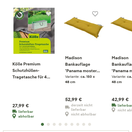
Madison
Madison
Kölle Premium
Bankauflage
Bankaufl
Schutzhüllen-
'Panama mosterd',
'Panama m
Tragetasche für 4
Variante:
ca. 150 x
Variante:
ca.
ca. 150 x 48 cm
ca. 120 x 
48 cm
48 cm
Gartenmöbelauflagen
52,99 €
42,99 €
27,99 €
derzeit nicht
lieferba
lieferbar
nicht a
lieferbar
nicht abholbar
abholbar