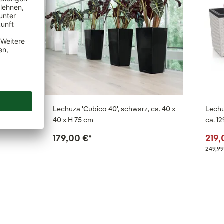
att,
Lechuza 'Cubico 40', schwarz, ca. 40 x
Lechu
40 x H 75 cm
ca. 12
179,00 €
*
219,
249,99