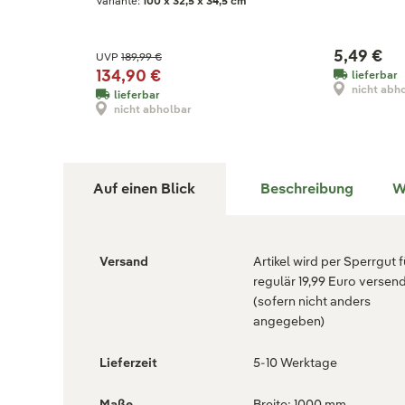
Variante:
100 x 32,5 x 34,5 cm
5,49 €
UVP
189,99 €
134,90 €
lieferbar
nicht abh
lieferbar
nicht abholbar
Auf einen Blick
Beschreibung
W
Versand
Artikel wird per Sperrgut f
regulär 19,99 Euro versen
(sofern nicht anders
angegeben)
Lieferzeit
5-10 Werktage
Maße
Breite: 1000 mm