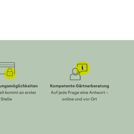
lungsmöglichkeiten
Kompetente Gärtnerberatung
eit kommt an erster
Auf jede Frage eine Antwort –
Stelle
online und vor Ort