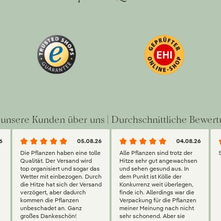
unsere Kunden über uns | Durchschnittliche Bewert
6
05.08.26
04.08.26
Die Pflanzen haben eine tolle
Alle Pflanzen sind trotz der
Qualität. Der Versand wird
Hitze sehr gut angewachsen
top organisiert und sogar das
und sehen gesund aus. In
Wetter mit einbezogen. Durch
dem Punkt ist Kölle der
die Hitze hat sich der Versand
Konkurrenz weit überlegen,
verzögert, aber dadurch
finde ich. Allerdings war die
kommen die Pflanzen
Verpackung für die Pflanzen
unbeschadet an. Ganz
meiner Meinung nach nicht
großes Dankeschön!
sehr schonend. Aber sie