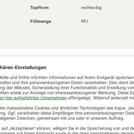
Topfform
rechteckig
Füllmenge
93 l
ch