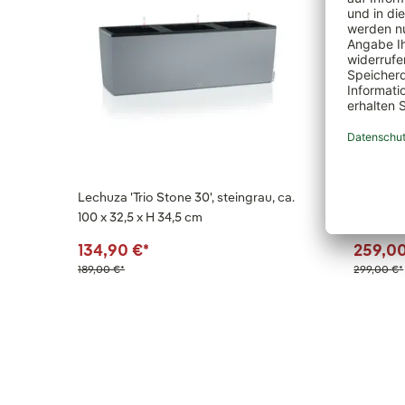
Lechuza 'Trio Stone 30', steingrau, ca.
Lechuza '
100 x 32,5 x H 34,5 cm
graphitsc
134,90 €
*
259,0
189,00 €
*
299,00 €
*