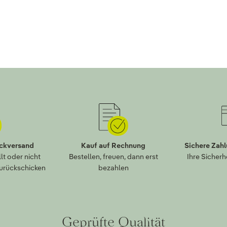
ückversand
Kauf auf Rechnung
Sichere Zah
lt oder nicht
Bestellen, freuen, dann erst
Ihre Sicherh
zurückschicken
bezahlen
Geprüfte Qualität