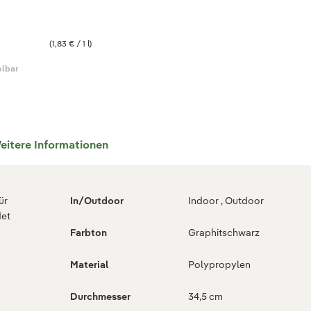
(1,83 € / 1 l)
olbar
eitere Informationen
ür
In/Outdoor
Indoor , Outdoor
det
Farbton
Graphitschwarz
Material
Polypropylen
Durchmesser
34,5 cm