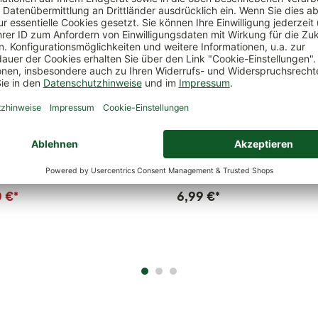
Trio Stone 40',
Übertopf 'Dallas Esprit', weiß m
hwarz, ca. 129,5 x 42 x H 44…
ca. Ø 16 x H 15 cm
0 €
*
6,99 €
*