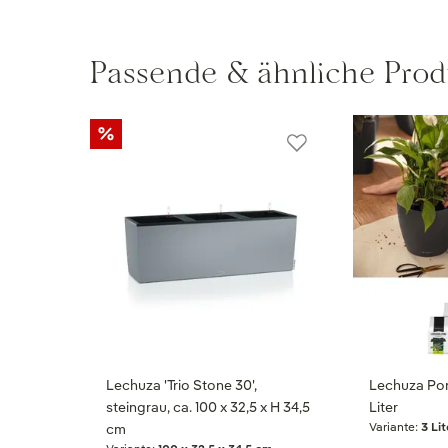
Passende & ähnliche Prod
Lechuza 'Trio Stone 30',
Lechuza Pon
steingrau, ca. 100 x 32,5 x H 34,5
Liter
Variante:
3 Lit
cm