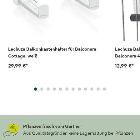
Lechuza Balkonkastenhalter für Balconera
Lechuza Bal
Cottage, weiß
Balconera 4
29,99 €
*
12,99 €
*
Pflanzen frisch vom Gärtner
Aus Qualitätsgründen keine Lagerhaltung bei Pflanzen