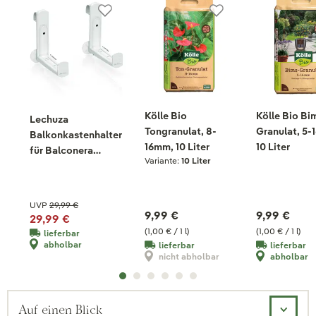
Kölle Bio
Kölle Bio Bi
Lechuza
Tongranulat, 8-
Granulat, 5
Balkonkastenhalter
16mm, 10 Liter
10 Liter
für Balconera
Variante:
10 Liter
Cottage, weiß
UVP
29,99 €
9,99 €
9,99 €
29,99 €
(1,00 € / 1 l)
(1,00 € / 1 l)
lieferbar
abholbar
lieferbar
lieferbar
nicht abholbar
abholbar
Auf einen Blick