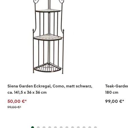
Siena Garden Eckregal, Como, matt schwarz,
Teak-Garder
ca. 141,5 x 36 x 36 cm
180 cm
50,00 €
*
99,00 €
*
99,00 €
*