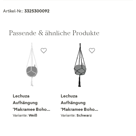
Artikel-Nr.:
3325300092
Passende & ähnliche Produkte
Lechuza
Lechuza
Aufhängung
Aufhängung
'Makramee Boho
'Makramee Boho
Variante:
Weiß
Variante:
Schwarz
90' für Puro Color
90' für Puro Color
20, weiß
20, schwarz