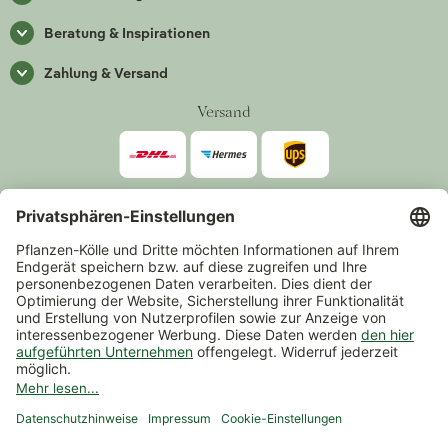
Beratung & Inspirationen
Zahlung & Versand
Versand
Zahlarten
*Alle Preise inkl. gesetzlicher Mehrwertsteuer zzgl.
Versand
.
Mindestbestellwert 14,90 €, ausgenommen sind Gutscheine und
Events.
Vertrag widerrufen