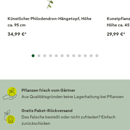
Künstlicher Philodendron-Hängetopf, Höhe
Kunstpflanz
ca. 95 cm
Höhe ca. 45
34,99 €
*
29,99 €
*
Pflanzen frisch vom Gärtner
Aus Qualitätsgründen keine Lagerhaltung bei Pflanzen
Gratis Paket-Rückversand
Das Falsche bestellt oder nicht zufrieden? Einfach
zurückschicken