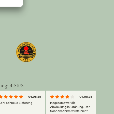
ung: 4.56/5
04.08.26
04.08.26
Sehr schnelle Lieferung
Insgesamt war die
Abwicklung in Ordnung. Der
Sonnenschirm wirkte nicht