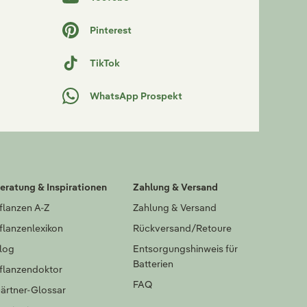
Pinterest
TikTok
WhatsApp Prospekt
eratung & Inspirationen
Zahlung & Versand
flanzen A-Z
Zahlung & Versand
flanzenlexikon
Rückversand/Retoure
log
Entsorgungshinweis für
Batterien
flanzendoktor
FAQ
ärtner-Glossar