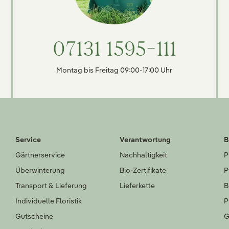
07131 1595-111
Montag bis Freitag 09:00-17:00 Uhr
Service
Verantwortung
B
Gärtnerservice
Nachhaltigkeit
P
Überwinterung
Bio-Zertifikate
P
Transport & Lieferung
Lieferkette
B
Individuelle Floristik
P
Gutscheine
G