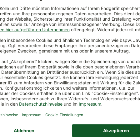
ückversand
Kauf auf Rechnung
Sichere Zah
lt oder nicht
Bestellen, freuen, dann erst
Ihre Sicherh
zurückschicken
bezahlen