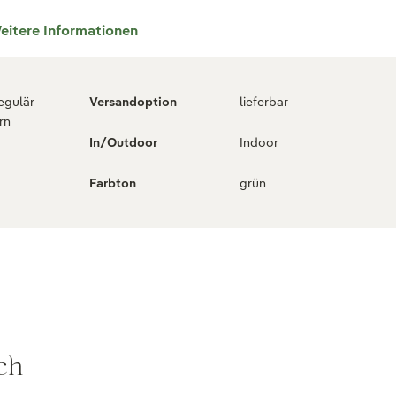
eitere Informationen
regulär
Versandoption
lieferbar
rn
In/Outdoor
Indoor
Farbton
grün
ch