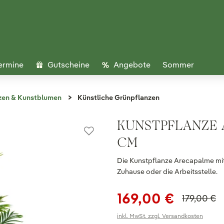
ermine
Gutscheine
Angebote
Sommer
zen & Kunstblumen
Künstliche Grünpflanzen
KUNSTPFLANZE 
CM
Die Kunstpflanze Arecapalme mit
Zuhause oder die Arbeitsstelle.
169,00 €
179,00 €
inkl. MwSt. zzgl. Versandkosten