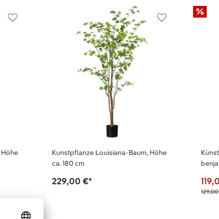
, Höhe
Kunstpflanze Louisiana-Baum, Höhe
Künst
ca. 180 cm
benja
229,00 €
*
119,
129,00