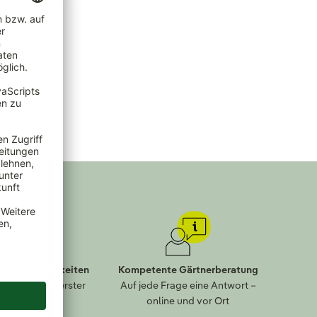
lungsmöglichkeiten
Kompetente Gärtnerberatung
eit kommt an erster
Auf jede Frage eine Antwort –
Stelle
online und vor Ort