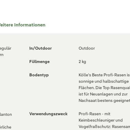
eitere Informationen
regulär
In/Outdoor
Outdoor
rn
Füllmenge
2 kg
Bodentyp
Kölle's Beste Profi-Rasen is
sonnige und halbschattige
Flächen. Die Top Rasenqual
ist für Neuanlagen und zur
Nachsaat bestens geeignet
Verwendungszweck
Profi-Rasen - mit
planton
Keimbeschleuniger und
Vogelfraßschutz: Rasensa
rliche