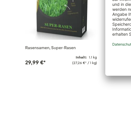
Rasensamen, Super-Rasen
Kölle Bio
Inhalt:
1.1 kg
29,99 €
*
22,50 
(27,26 €
*
/ 1 kg)