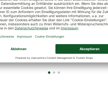
 Saatgut 'Bio Nachsaat', 1,5 kg
Kölles Beste Sport- und Spielr
Inhalt:
1.5 kg
Inh
€
*
19,99 €
*
(15,00 €
*
/ 1 kg)
(19,99