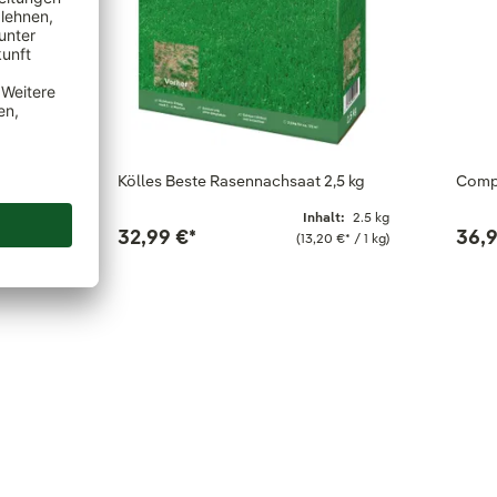
asen 1…
Kölles Beste Rasennachsaat 2,5 kg
Compo
alt:
1 kg
Inhalt:
2.5 kg
32,99 €
*
36,
 €
*
/ 1 kg)
(13,20 €
*
/ 1 kg)