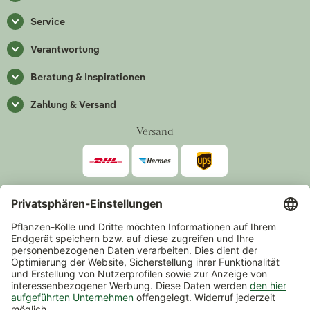
Service
Verantwortung
Beratung & Inspirationen
Zahlung & Versand
Versand
Zahlarten
*Alle Preise inkl. gesetzlicher Mehrwertsteuer zzgl.
Versand
.
Mindestbestellwert 14,90 €, ausgenommen sind Gutscheine und
Events.