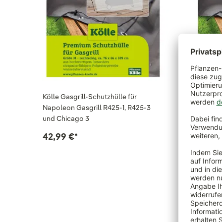
Kölle Gasgrill-Schutzhülle für
Kölle Ku
Napoleon Gasgrill R425-1, R425-3
Weber Ba
und Chicago 3
24,99 
42,99 €
*