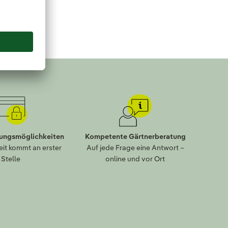
lungsmöglichkeiten
Kompetente Gärtnerberatung
eit kommt an erster
Auf jede Frage eine Antwort –
Stelle
online und vor Ort