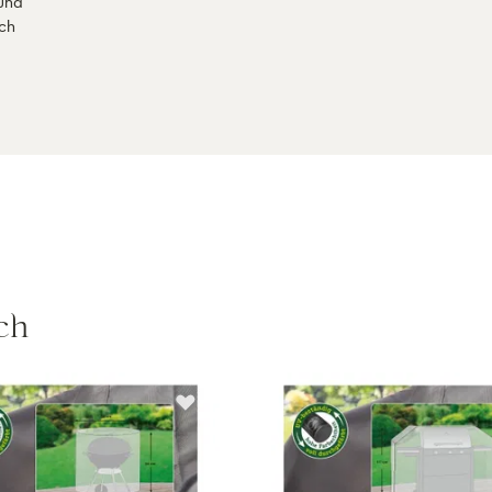
und
rch
ch