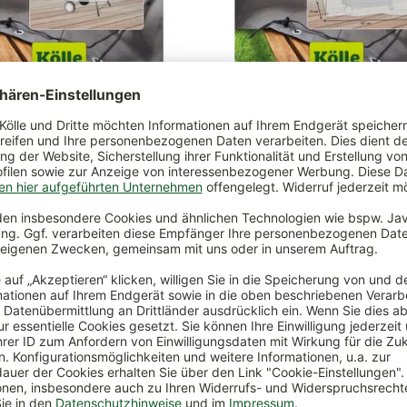
gelgrill-Schutzhülle für
Kölle Gasgrill-Schutzhülle für
r-B-Kettle, 64 x 55 cm
Gasgrill Prestige 500, Gen.IIE-
Gen.IISP-435
€
*
59,99 €
*