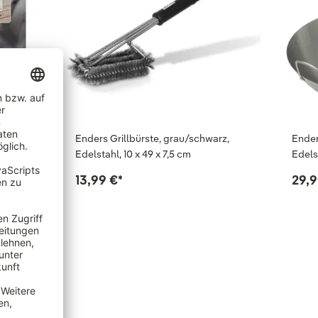
 Weber
Enders Grillbürste, grau/schwarz,
Ender
410,
Edelstahl, 10 x 49 x 7,5 cm
Edels
13,99 €
*
29,9