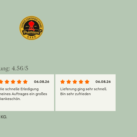
ung: 4.56/5
06.08.26
06.08.26
Die schnelle Erledigung
Lieferung ging sehr schnell.
meines Auftrages ein großes
Bin sehr zufrieden
Dankeschön.
 KG.