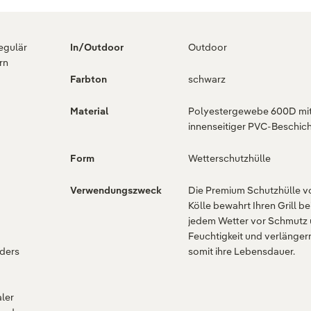
regulär
In/Outdoor
Outdoor
rn
Farbton
schwarz
Material
Polyestergewebe 600D mi
innenseitiger PVC-Beschic
Form
Wetterschutzhülle
Verwendungszweck
Die Premium Schutzhülle v
Kölle bewahrt Ihren Grill be
jedem Wetter vor Schmutz
Feuchtigkeit und verlänger
ders
somit ihre Lebensdauer.
ler