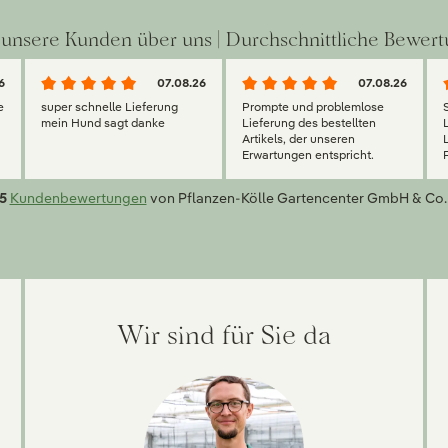
unsere Kunden über uns | Durchschnittliche Bewert
6
07.08.26
07.08.26
e
super schnelle Lieferung
Prompte und problemlose
mein Hund sagt danke
Lieferung des bestellten
Artikels, der unseren
Erwartungen entspricht.
5
Kundenbewertungen
von Pflanzen-Kölle Gartencenter GmbH & Co.
Wir sind für Sie da