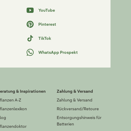
YouTube
Pinterest
TikTok
WhatsApp Prospekt
eratung & Inspirationen
Zahlung & Versand
flanzen A-Z
Zahlung & Versand
flanzenlexikon
Rückversand/Retoure
log
Entsorgungshinweis für
Batterien
flanzendoktor