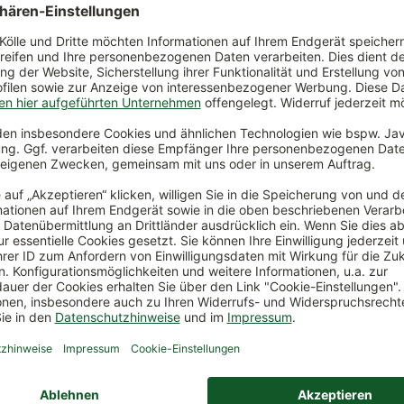
kos Fußmatte mit
Fußmatte 'Utilty Tray Geo Lattic
nd, halbrund, 45x75 cm
anthrazit, 38 x 75 cm
*
8,99 €
*