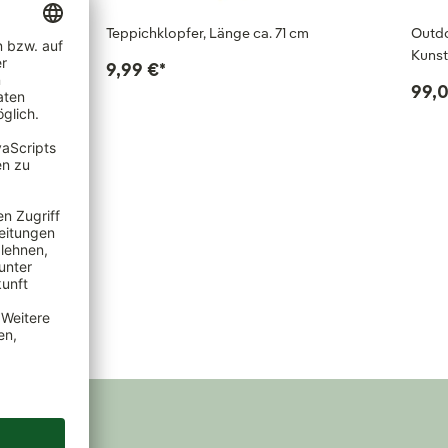
e',
Teppichklopfer, Länge ca. 71 cm
Outdo
Kunst
9,99 €
*
99,