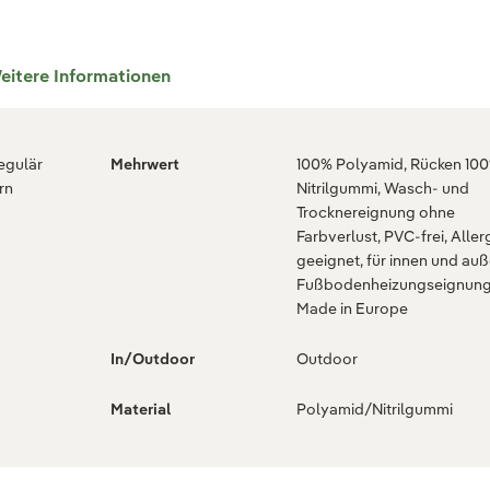
eitere Informationen
regulär
Mehrwert
100% Polyamid, Rücken 10
rn
Nitrilgummi, Wasch- und
Trocknereignung ohne
Farbverlust, PVC-frei, Aller
geeignet, für innen und auß
Fußbodenheizungseignung
Made in Europe
In/Outdoor
Outdoor
Material
Polyamid/Nitrilgummi