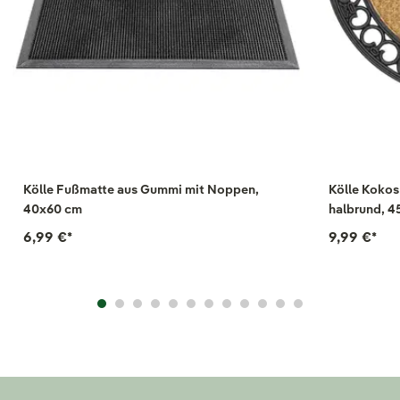
Kölle Fußmatte aus Gummi mit Noppen,
Kölle Koko
40x60 cm
halbrund, 4
6,99 €
*
9,99 €
*