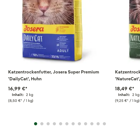
Katzentrockenfutter, Josera Super Premium
Katzentrock
'DailyCat', Huhn
'NatureCat'
16,99 €
*
18,49 €
*
Inhalt:
2 kg
Inhalt:
2 kg
(8,50 €
*
/ 1 kg)
(9,25 €
*
/ 1 kg)