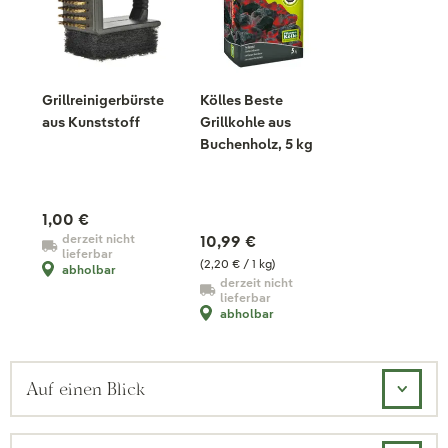
Grillreinigerbürste
Kölles Beste
aus Kunststoff
Grillkohle aus
Buchenholz, 5 kg
1,00 €
derzeit nicht
10,99 €
lieferbar
(2,20 € / 1 kg)
abholbar
derzeit nicht
lieferbar
abholbar
Auf einen Blick