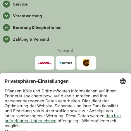
Service
Verantwortung
Beratung & Inspirationen
Zahlung & Versand
Versand
Zahlarten
*Alle Preise inkl. gesetzlicher Mehrwertsteuer zzgl.
Versand
.
Mindestbestellwert 14,90 €, ausgenommen sind Gutscheine und
Events.