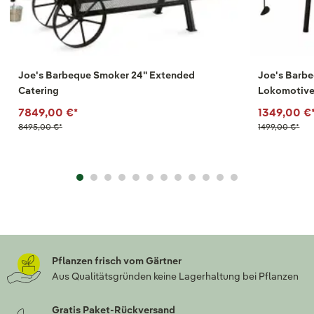
Joe's Barbeque Smoker 24" Extended
Joe's Barbe
Catering
Lokomotiv
7849,00 €
*
1349,00 €
8495,00 €
*
1499,00 €
*
Pflanzen frisch vom Gärtner
Aus Qualitätsgründen keine Lagerhaltung bei Pflanzen
Gratis Paket-Rückversand