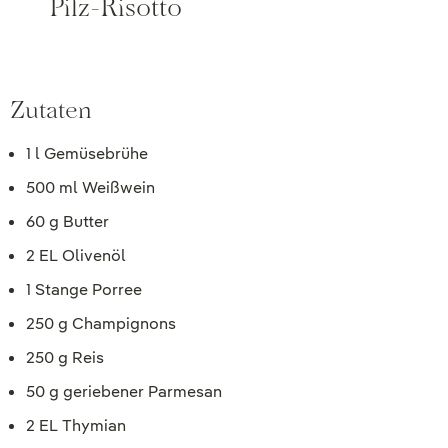
Pilz-Risotto
Zutaten
1 l Gemüsebrühe
500 ml Weißwein
60 g Butter
2 EL Olivenöl
1 Stange Porree
250 g Champignons
250 g Reis
50 g geriebener Parmesan
2 EL Thymian