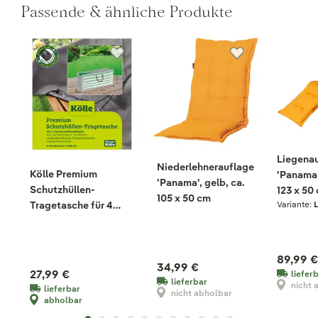
Passende & ähnliche Produkte
Liegena
Niederlehnerauflage
Kölle Premium
'Panama'
'Panama', gelb, ca.
Schutzhüllen-
123 x 50
105 x 50 cm
Tragetasche für 4
Variante:
Gartenmöbelauflagen
89,99 €
34,99 €
27,99 €
liefer
lieferbar
nicht 
lieferbar
nicht abholbar
abholbar