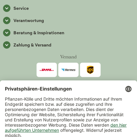
Service
Verantwortung
Beratung & Inspirationen
Zahlung & Versand
Versand
Zahlarten
*Alle Preise inkl. gesetzlicher Mehrwertsteuer zzgl.
Versand
.
Mindestbestellwert 14,90 €, ausgenommen sind Gutscheine und
Events.