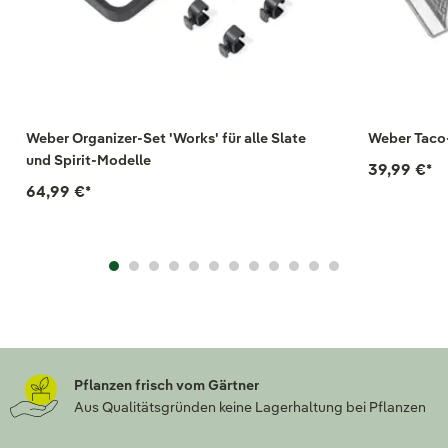
Weber Organizer-Set 'Works' für alle Slate
Weber Taco-R
und Spirit-Modelle
39,99 €
*
64,99 €
*
Pflanzen frisch vom Gärtner
Aus Qualitätsgründen keine Lagerhaltung bei Pflanzen