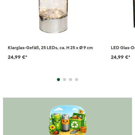
Klarglas-Gefäß, 25 LEDs, ca. H 25 x Ø 9 cm
LED Glas-De
24,99 €
*
24,99 €
*