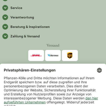
Service
Verantwortung
Beratung & Inspirationen
Zahlung & Versand
Versand
Zahlarten
*Alle Preise inkl. gesetzlicher Mehrwertsteuer zzgl.
Versand
.
Mindestbestellwert 14,90 €, ausgenommen sind Gutscheine und
Events.