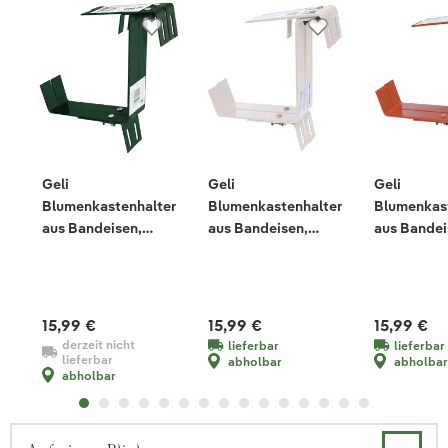
Geli
Geli
Geli
Blumenkastenhalter
Blumenkastenhalter
Blumenkas
aus Bandeisen,
aus Bandeisen,
aus Bandei
dunkelgrün, 2-fach
weiß, 2-fach
terrakotta
verstellbar
verstellbar
15,99 €
15,99 €
15,99 €
derzeit nicht
lieferbar
lieferbar
lieferbar
abholbar
abholbar
abholbar