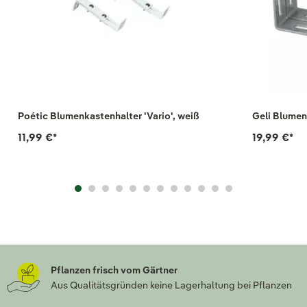
Poétic Blumenkastenhalter 'Vario', weiß
Geli Blumen
11,99 €
*
19,99 €
*
Pflanzen frisch vom Gärtner
Aus Qualitätsgründen keine Lagerhaltung bei Pflanzen