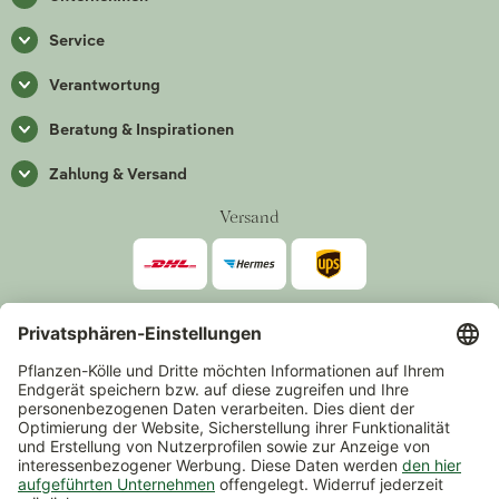
Service
Verantwortung
Beratung & Inspirationen
Zahlung & Versand
Versand
Zahlarten
*Alle Preise inkl. gesetzlicher Mehrwertsteuer zzgl.
Versand
.
Mindestbestellwert 14,90 €, ausgenommen sind Gutscheine und
Events.