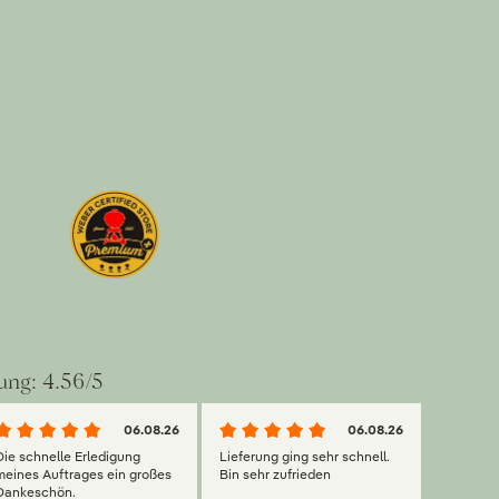
ung: 4.56/5
06.08.26
06.08.26
Die schnelle Erledigung
Lieferung ging sehr schnell.
meines Auftrages ein großes
Bin sehr zufrieden
Dankeschön.