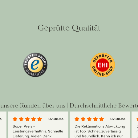
Geprüfte Qualität
unsere Kunden über uns | Durchschnittliche Bewert
6
07.08.26
07.08.26
Super Preis -
Die Reklamations Abwicklung
g
Leistungsverhältnis. Schnelle
ist Top. Schnell zuverlässig
Lieferung. Vielen Dank
und freundlich. Kann ich nur