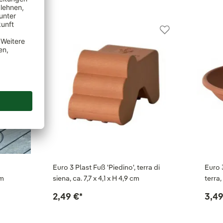
Euro 3 Plast Fuß 'Piedino', terra di
Euro 
cm
siena, ca. 7,7 x 4,1 x H 4,9 cm
terra,
2,49 €
*
3,49