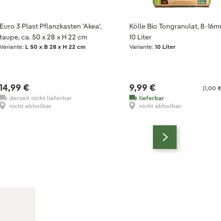
Euro 3 Plast Pflanzkasten 'Akea',
Kölle Bio Tongranulat, 8-16m
taupe, ca. 50 x 28 x H 22 cm
10 Liter
Variante:
L 50 x B 28 x H 22 cm
Variante:
10 Liter
14,99 €
9,99 €
(1,00 € 
derzeit nicht lieferbar
lieferbar
nicht abholbar
nicht abholbar