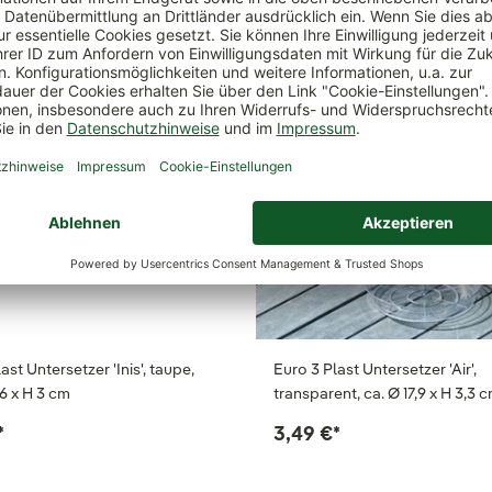
ast Untersetzer 'Inis', taupe,
Euro 3 Plast Untersetzer 'Air',
16 x H 3 cm
transparent, ca. Ø 17,9 x H 3,3 
*
3,49 €
*