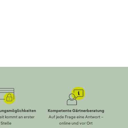
lungsmöglichkeiten
Kompetente Gärtnerberatung
eit kommt an erster
Auf jede Frage eine Antwort –
Stelle
online und vor Ort