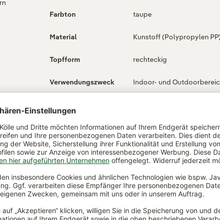
rn
Farbton
taupe
Material
Kunstoff (Polypropylen PP
Topfform
rechteckig
Verwendungszweck
Indoor- und Outdoorberei
ndig
ch