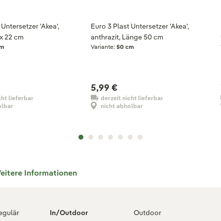
 Untersetzer 'Akea',
Euro 3 Plast Untersetzer 'Akea',
 x 22 cm
anthrazit, Länge 50 cm
cm
Variante:
50 cm
5,99 €
cht lieferbar
derzeit nicht lieferbar
olbar
nicht abholbar
eitere Informationen
regulär
In/Outdoor
Outdoor