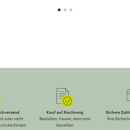
ückversand
Kauf auf Rechnung
Sichere Zah
lt oder nicht
Bestellen, freuen, dann erst
Ihre Sicherh
zurückschicken
bezahlen