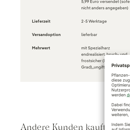
5,99 Euro versendet (sofe
nicht anders angegeben)
Lieferzeit
2-5 Werktage
Versandoption
lieferbar
Mehrwert
mit Spezialharz
endrealisiert,,bruch- und
frostsicher (bis - 20
Grad),,ungiftig,,UV- bestä
Andere Kunden kauften au