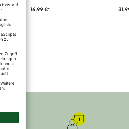
16,99 €
*
31,9