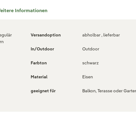
eitere Informationen
regulär
Versandoption
abholbar , lieferbar
rn
In/Outdoor
Outdoor
Farbton
schwarz
Material
Eisen
geeignet für
Balkon, Terasse oder Garte