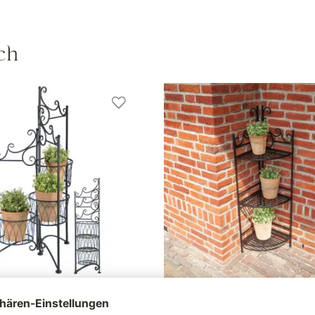
ch
ständer für 3 Töpfe, aus
Etagere 1/4, faltbar, schwarz, E
ltbar
ca. 31 x 31 x 114 cm