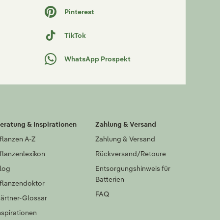
Pinterest
TikTok
WhatsApp Prospekt
eratung & Inspirationen
Zahlung & Versand
flanzen A-Z
Zahlung & Versand
flanzenlexikon
Rückversand/Retoure
log
Entsorgungshinweis für
Batterien
flanzendoktor
FAQ
ärtner-Glossar
nspirationen