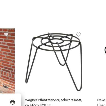
isen,
Wagner Pflanzständer, schwarz matt,
Deko 
ca. Ø22 x H20 cm
Eisen