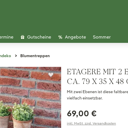
ermine
Gutscheine
Angebote
Sommer
ndeko
Blumentreppen
ETAGERE MIT 2 
CA. 79 X 35 X 48
Mit zwei Ebenen ist diese faltba
vielfach einsetzbar.
69,00 €
inkl. MwSt. zzgl. Versandkosten