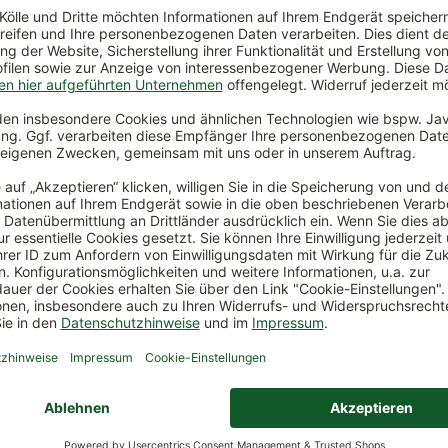
€
*
65,00 €
*