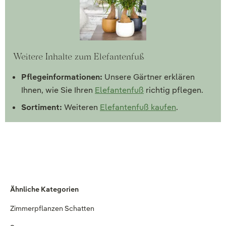
Weitere Inhalte zum Elefantenfuß
Pflegeinformationen:
Unsere Gärtner erklären
Ihnen, wie Sie Ihren
Elefantenfuß
richtig pflegen.
Sortiment:
Weiteren
Elefantenfuß kaufen
.
Ähnliche Kategorien
Zimmerpflanzen Schatten