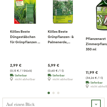
Kölles Beste
Kölles Beste
Düngestäbchen
Grünpflanzen- &
Pflanzenarzt
für Grünpflanzen &
Palmenerde,
Zimmerpflanz
Palmen, 20 Stück
torfreduziert, 10
350 ml
Liter
2,99 €
5,99 €
(0,15 € / 1 Stück)
(0,60 € / 1 l)
11,99 €
lieferbar
lieferbar
(34,26 € / 1 l)
nicht abholbar
nicht abholbar
lieferbar
nicht abhol
Auf einen Blick