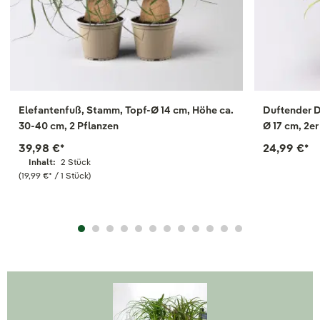
Elefantenfuß, Stamm, Topf-Ø 14 cm, Höhe ca.
Duftender 
30-40 cm, 2 Pflanzen
Ø 17 cm, 2er
39,98 €
*
24,99 €
*
Inhalt:
2 Stück
(19,99 €
*
/ 1 Stück)