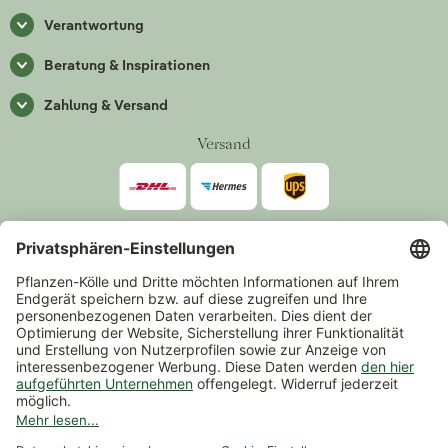
Verantwortung
Beratung & Inspirationen
Zahlung & Versand
Versand
Zahlarten
*Alle Preise inkl. gesetzlicher Mehrwertsteuer zzgl.
Versand
.
Mindestbestellwert 14,90 €, ausgenommen sind Gutscheine und
Events.
Vertrag widerrufen