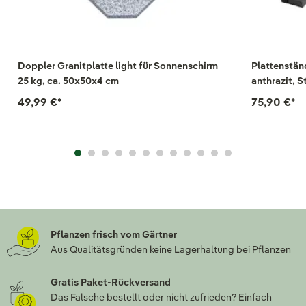
Doppler Granitplatte light für Sonnenschirm
Plattenstän
25 kg, ca. 50x50x4 cm
anthrazit, S
49,99 €
*
75,90 €
*
Pflanzen frisch vom Gärtner
Aus Qualitätsgründen keine Lagerhaltung bei Pflanzen
Gratis Paket-Rückversand
Das Falsche bestellt oder nicht zufrieden? Einfach