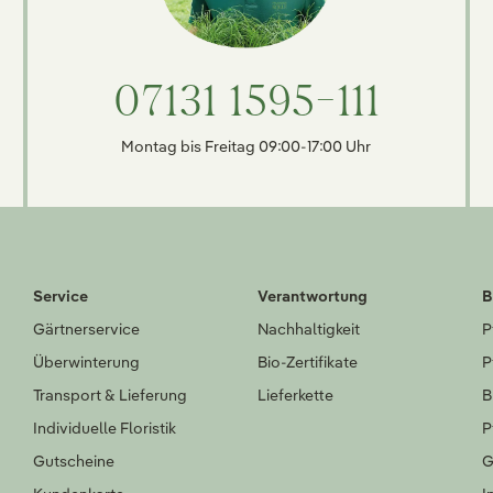
07131 1595-111
Montag bis Freitag 09:00-17:00 Uhr
Service
Verantwortung
B
Gärtnerservice
Nachhaltigkeit
P
Überwinterung
Bio-Zertifikate
P
Transport & Lieferung
Lieferkette
B
Individuelle Floristik
P
Gutscheine
G