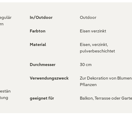
regulär
In/Outdoor
Outdoor
rn
Farbton
Eisen verzinkt
Material
Eisen, verzinkt,
pulverbeschichtet
Durchmesser
30 cm
Verwendungszweck
Zur Dekoration von Blumen
Pflanzen
bestän
tung
geeignet für
Balkon, Terrasse oder Gart