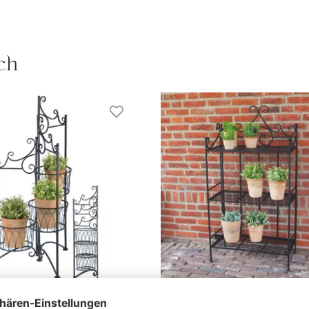
ch
ständer für 3 Töpfe, aus
Etagere rechteckig, faltbar, sc