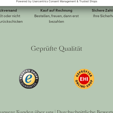
ückversand
Kauf auf Rechnung
Sichere Zah
lt oder nicht
Bestellen, freuen, dann erst
Ihre Sicherh
zurückschicken
bezahlen
Geprüfte Qualität
unsere Kunden über uns | Durchschnittliche Bewert