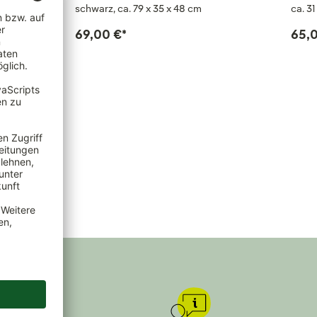
schwarz, ca. 79 x 35 x 48 cm
ca. 31
69,00 €
*
65,