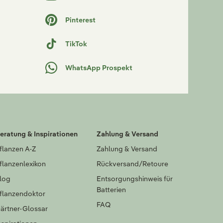
Pinterest
TikTok
WhatsApp Prospekt
eratung & Inspirationen
Zahlung & Versand
flanzen A-Z
Zahlung & Versand
flanzenlexikon
Rückversand/Retoure
log
Entsorgungshinweis für
Batterien
flanzendoktor
FAQ
ärtner-Glossar