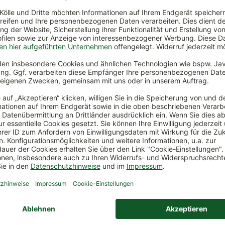
ltbar
Eisen, ca. 60 x 30 x 113 cm
€
*
119,00 €
*