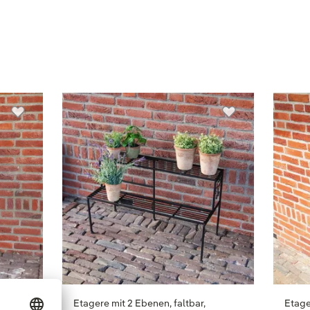
hwarz,
Etagere mit 2 Ebenen, faltbar,
Etager