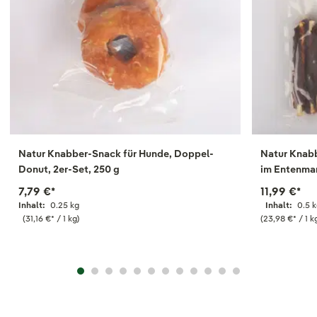
Natur Knabber-Snack für Hunde, Doppel-
Natur Knab
Donut, 2er-Set, 250 g
im Entenman
7,79 €
*
11,99 €
*
Inhalt:
0.25 kg
Inhalt:
0.5 
(31,16 €
*
/ 1 kg)
(23,98 €
*
/ 1 k