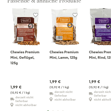
Passende & ähnliche Produkte
Chewies Premium
Chewies Premium
Chewies Pre
Mini, Geflügel,
Mini, Lamm, 125g
Mini, Rind, 1
125g
1,99 €
1,99 €
1,99 €
(15,92 € / 1 kg)
(15,92 € / 1 kg)
derzeit nicht
derzeit nich
(15,92 € / 1 kg)
lieferbar
lieferbar
derzeit nicht
nicht abholbar
nicht abhol
lieferbar
nicht abholbar