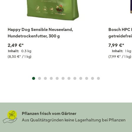
Happy Dog Sensible Neuseeland,
Bosch HPC P
Hundetrockenfutter, 300 g
getreidefrei
2,49 €
*
7,99 €
*
Inhalt:
0.3 kg
Inhalt:
1 kg
(8,30 €
*
/ 1 kg)
(7,99 €
*
/ 1 kg)
Pflanzen frisch vom Gärtner
Aus Qualitätsgründen keine Lagerhaltung bei Pflanzen