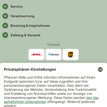
Service
Verantwortung
Beratung & Inspirationen
Zahlung & Versand
Versand
Zahlarten
*Alle Preise inkl. gesetzlicher Mehrwertsteuer zzgl.
Versand
.
Mindestbestellwert 14,90 €, ausgenommen sind Gutscheine und
Events.