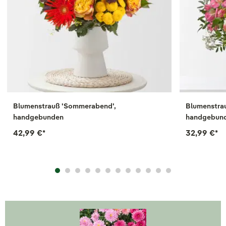
Blumenstrauß 'Sommerabend',
Blumenstrau
handgebunden
handgebun
42,99 €
*
32,99 €
*