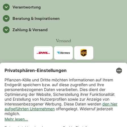
Verantwortung
Beratung & Inspirationen
Zahlung & Versand
Versand
Zahlarten
*Alle Preise inkl. gesetzlicher Mehrwertsteuer zzgl.
Versand
.
Mindestbestellwert 14,90 €, ausgenommen sind Gutscheine und
Events.
Vertrag widerrufen