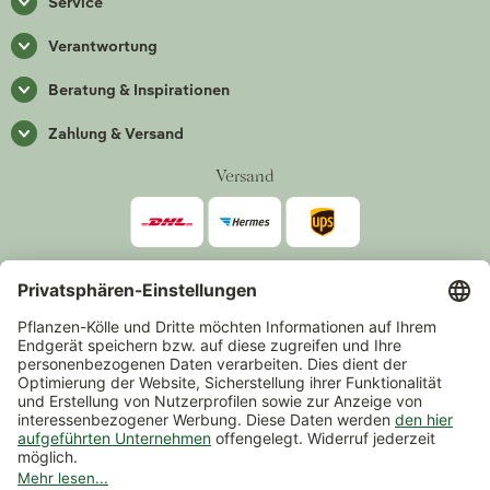
Service
Verantwortung
Beratung & Inspirationen
Zahlung & Versand
Versand
Zahlarten
*Alle Preise inkl. gesetzlicher Mehrwertsteuer zzgl.
Versand
.
Mindestbestellwert 14,90 €, ausgenommen sind Gutscheine und
Events.