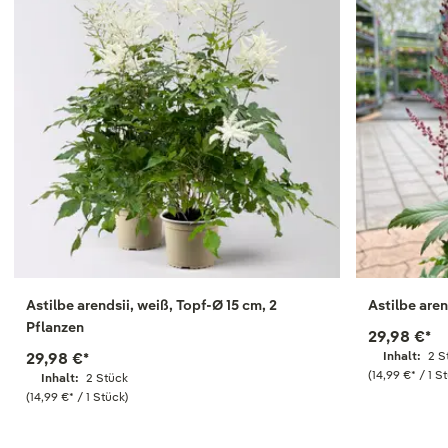
Astilbe arendsii, weiß, Topf-Ø 15 cm, 2
Astilbe aren
Pflanzen
29,98 €
*
29,98 €
*
Inhalt:
2 S
(14,99 €
*
/ 1 S
Inhalt:
2 Stück
(14,99 €
*
/ 1 Stück)