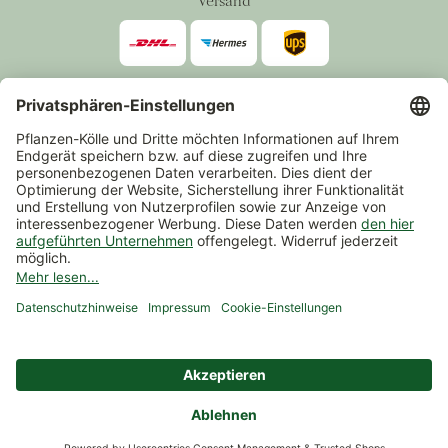
Versand
Zahlarten
*Alle Preise inkl. gesetzlicher Mehrwertsteuer zzgl.
Versand
.
Mindestbestellwert 14,90 €, ausgenommen sind Gutscheine und
Events.
Vertrag widerrufen
© 2026 Pflanzen-Kölle Gartencenter GmbH & Co. KG
AGB
Widerrufsrecht
Datenschutz
Impressum
Nutzungsbedingungen Chatbot
Barrierefreiheit
Cookie-Einstellungen