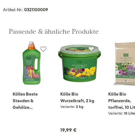
Artikel-Nr.:
0321100009
Passende & ähnliche Produkte
Kölles Beste
Kölle Bio
Kölle Bio
Stauden &
Wurzelkraft, 2 kg
Pflanzerde,
Variante:
2 kg
Gehölze
torffrei, 10 Li
Variante:
10 Lite
Humatdünger, 975
ml
19,99 €