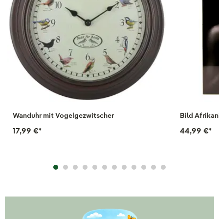
Wanduhr mit Vogelgezwitscher
Bild Afrika
17,99 €
*
44,99 €
*