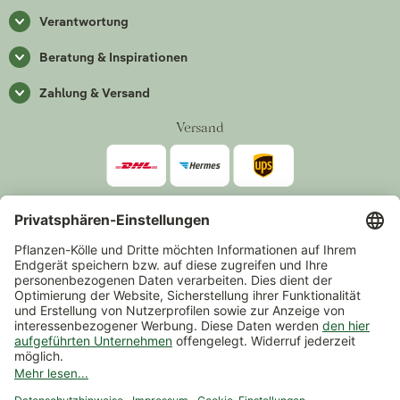
Verantwortung
Beratung & Inspirationen
Zahlung & Versand
Versand
Zahlarten
*Alle Preise inkl. gesetzlicher Mehrwertsteuer zzgl.
Versand
.
Mindestbestellwert 14,90 €, ausgenommen sind Gutscheine und
Events.
Vertrag widerrufen