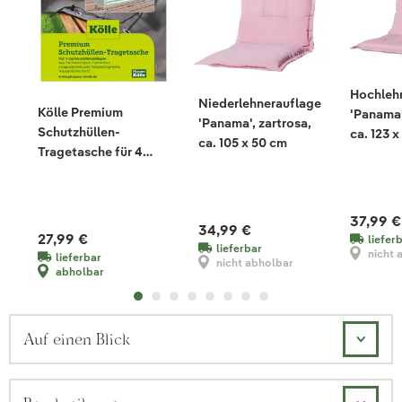
Hochleh
Niederlehnerauflage
Kölle Premium
'Panama'
'Panama', zartrosa,
Schutzhüllen-
ca. 123 
ca. 105 x 50 cm
Tragetasche für 4
Gartenmöbelauflagen
37,99 €
34,99 €
27,99 €
liefer
lieferbar
nicht 
lieferbar
nicht abholbar
abholbar
Auf einen Blick