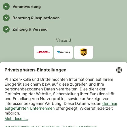
Verantwortung
Beratung & Inspirationen
Zahlung & Versand
Versand
Zahlarten
*Alle Preise inkl. gesetzlicher Mehrwertsteuer zzgl.
Versand
.
Mindestbestellwert 14,90 €, ausgenommen sind Gutscheine und
Events.
Vertrag widerrufen