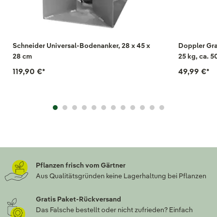
Schneider Universal-Bodenanker, 28 x 45 x
Doppler Gra
28 cm
25 kg, ca. 
119,90 €
*
49,99 €
*
Pflanzen frisch vom Gärtner
Aus Qualitätsgründen keine Lagerhaltung bei Pflanzen
Gratis Paket-Rückversand
Das Falsche bestellt oder nicht zufrieden? Einfach