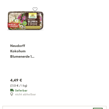
Neudorff
Kokohum
Blumenerde 1
Brikett, 630 g
4,49 €
(7,13 € / 1 kg)
lieferbar
nicht abholbar