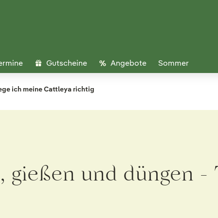
ermine
Gutscheine
Angebote
Sommer
ege ich meine Cattleya richtig
n, gießen und düngen -