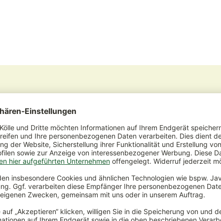
ya komplett abgeschnitten, denn aus den neuen Speicherorga
r der eingetrocknete Stiel entfernt wird, denn der alte Trieb 
en und nicht gedüngt
. Diese Ruhezeit dient der Neuanlage
hl, hier wird wieder regelmäßiger gegossen und gedüngt.