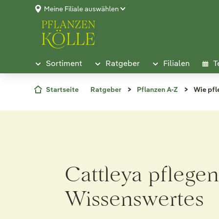
Meine Filiale auswählen
Sortiment
Ratgeber
Filialen
T
Startseite
Ratgeber
Pflanzen A-Z
Wie pfl
Cattleya pflege
Wissenswertes