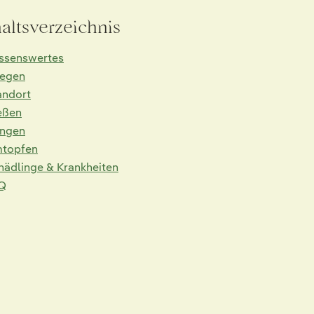
haltsverzeichnis
ssenswertes
legen
andort
eßen
ngen
topfen
hädlinge & Krankheiten
Q