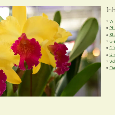
In
»
Wi
»
Pf
»
St
»
Gi
»
Dü
»
Um
»
Sc
»
FA