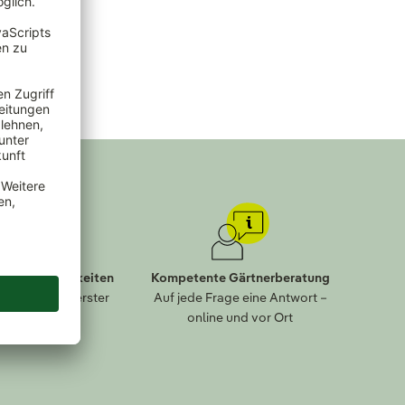
lungsmöglichkeiten
Kompetente Gärtnerberatung
eit kommt an erster
Auf jede Frage eine Antwort –
Stelle
online und vor Ort