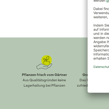
Pflanzen frisch vom Gärtner
Gratis Paket-R
Aus Qualitätsgründen keine
Das Falsche bestel
Lagerhaltung bei Pflanzen
zufrieden? Einfach 