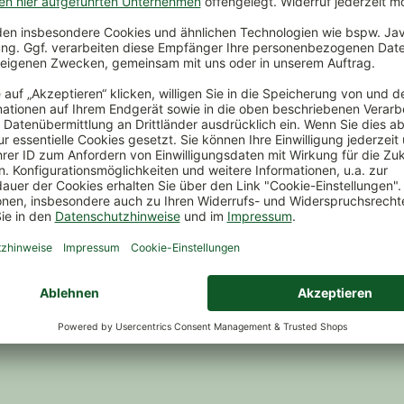
ückversand
Kauf auf Rechnung
Sichere Zah
lt oder nicht
Bestellen, freuen, dann erst
Ihre Sicherh
zurückschicken
bezahlen