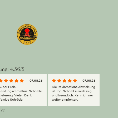
ung: 4.56/5
07.08.26
07.08.26
Super Preis -
Die Reklamations Abwicklung
Leistungsverhältnis. Schnelle
ist Top. Schnell zuverlässig
Lieferung. Vielen Dank
und freundlich. Kann ich nur
Familie Schröder
weiter empfehlen.
 KG.