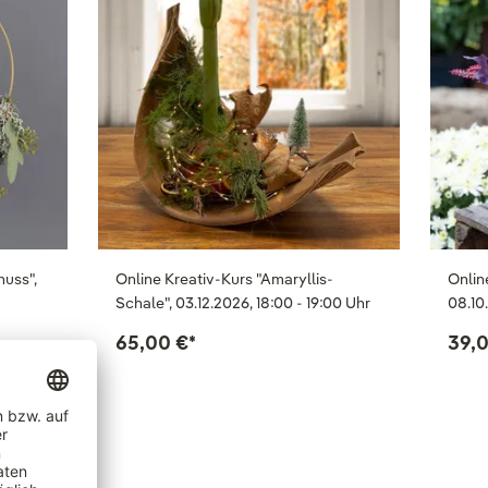
nuss",
Online Kreativ-Kurs "Amaryllis-
Onlin
Schale", 03.12.2026, 18:00 - 19:00 Uhr
08.10
65,00 €
*
39,